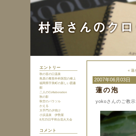
エントリー
« 
秋の筌の口温泉
島原の整形外科医院の棟上
2007年06月03日
福岡県宇美町の新しい図書
館
蓮の泡
二人のCollaboration
秋の影
yokoさんのご
秋空のパラソル
かえる
大手門の夕焼け
小浜温泉 伊勢屋
8月25日平和台花火大会
コメント