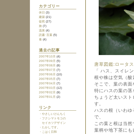
カテゴリー
休日
(3)
建築
(21)
徒然
(27)
旅
(7)
温泉
(4)
読書･言葉
(5)
食
(4)
過去の記事
2007年10月
(4)
2007年09月
(5)
唐草図鑑:ロータス
2007年08月
(8)
2007年07月
(7)
「 ハス、スイレ
2007年06月
(10)
根や株は空気（酸
2007年05月
(7)
2007年04月
(7)
そこで、葉の表面
2007年03月
(12)
特にハスの葉の茎
2007年02月
(9)
ちょうど太いスト
2007年01月
(2)
す。
リンク
ハスの根（いわゆ
・やさしいけんちく
で、
・フクシマトモコの
セイカツデザイン
この葉と根は当然
・たかしです。
葉柄や地下茎にも
・こはく日和