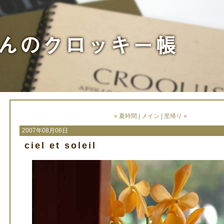
« 夏時間
|
メイン
|
里帰り »
2007年08月06日
ciel et soleil