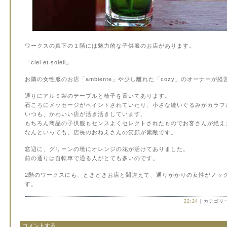
ワークスの真下の１階には魅力的な子供服のお店があります。
「ciel et soleil」
お隣の女性服のお店「ambiente」や少し離れた「cozy」のオーナーが
通りにアルミ製のテーブルと椅子を置いてあります。
石ころにメッセージがペイントされていたり、小さな縫いぐるみがカラフ
いつも、かわいい店が活き活きしています。
もちろん商品の子供服もセンスよくセレクトされたものでお客さんが絶え
なんといっても、店長のおねえさんの笑顔が素敵です。
窓辺に、グリーンの壜にオレンジの花が活けてありました。
前の通りは自転車で通る人がとても多いのです。
2階のワークスにも、ときどきお店と間違えて、通りがかりの女性がノッ
す。
22:24
| カテゴリー
コメントする