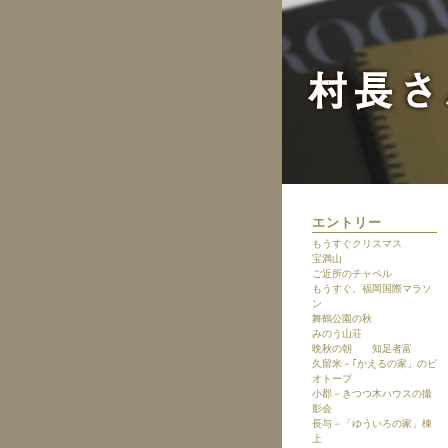
エントリー
もうすぐクリスマス
宝満山
ご近所のチャペル
もうすぐ、福岡国際マラソ
ン
舞鶴公園の秋
みのう山荘
晩秋の朝 知足者富
久留米－｢かえるの家」のビ
オトープ
小郡－きつつ木ハウスの撮
影会
長与－「ゆういろの家」棟
上