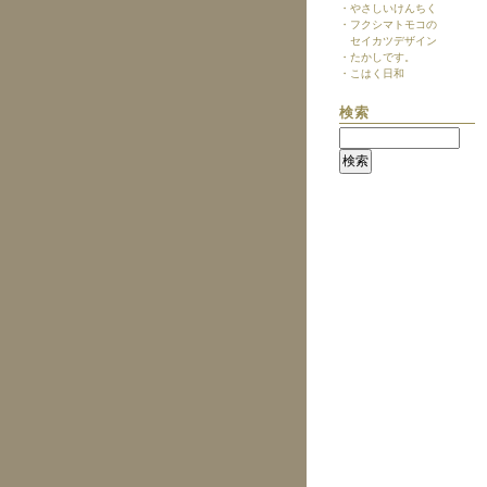
・やさしいけんちく
・フクシマトモコの
セイカツデザイン
・たかしです。
・こはく日和
検索