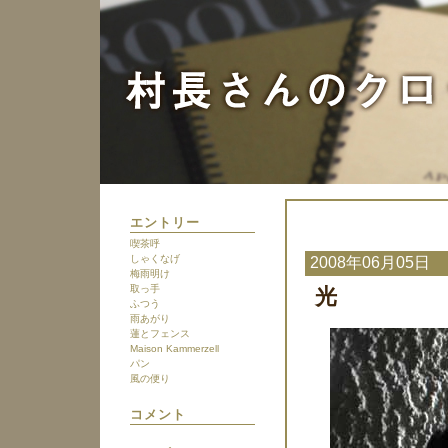
エントリー
喫茶呼
しゃくなげ
2008年06月05日
梅雨明け
取っ手
光
ふつう
雨あがり
蓮とフェンス
Maison Kammerzell
パン
風の便り
コメント