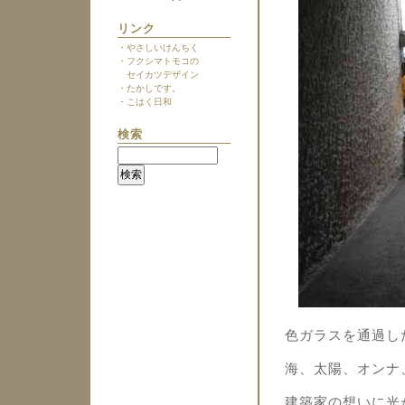
リンク
・やさしいけんちく
・フクシマトモコの
セイカツデザイン
・たかしです。
・こはく日和
検索
色ガラスを通過し
海、太陽、オンナ
建築家の想いに光