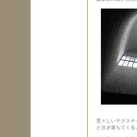
荒々しいテクスチ
と注ぎ落ちてくる